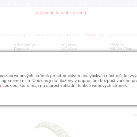
ROŽITNOSTI UMĚNÍ DES
přepnout na mobilní verzi
V čem jsme jiní?
Můj prodej
Přihlášení
Facebook
Můj nákup
Můj účet / Registr
Výkup šperků
Moje album
GDPR
/
AML
liantový náramek - art deco
alizaci webových stránek prostřednictvím analytických nástrojů, ke zv
tingu mimo nich. Cookies jsou uloženy v naprostém bezpečí vašeho pr
é
cookies, které mají na starost základní funkce webových stránek.
Í
MÍSTO EXPEDICE
Počet návštěv: 412
poslat příteli
Praha
uložit do alba
dotaz na prodejce