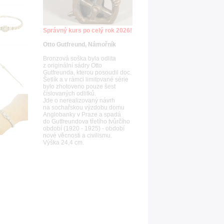
Správný kurs po celý rok 2026!
Otto Gutfreund, Námořník
Bronzová soška byla odlita
z originální sádry Otto
Gutfreunda, kterou posoudil doc.
Šetlík a v rámci limitované série
bylo zhotoveno pouze šest
číslovaných odlitků.
Jde o nerealizovaný návrh
na sochařskou výzdobu domu
Anglobanky v Praze a spadá
do Gutfreundova třetího tvůrčího
období (1920 - 1925) - období
nové věcnosti a civilismu.
Výška 24,4 cm.