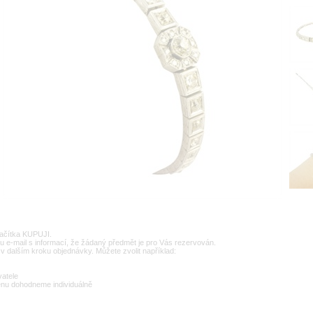
lačítka KUPUJI.
u e-mail s informací, že žádaný předmět je pro Vás rezervován.
v dalším kroku objednávky. Můžete zvolit například:
vatele
enu dohodneme individuálně