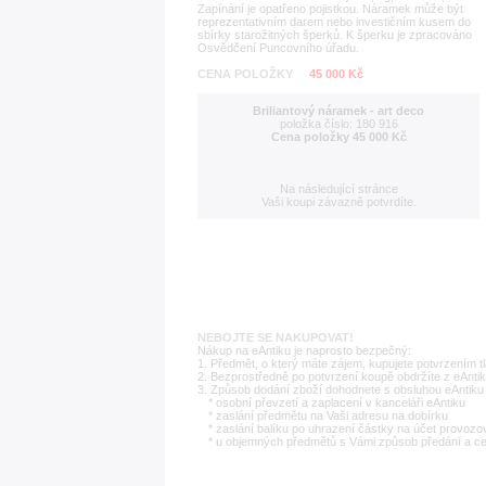
Zapínání je opatřeno pojistkou. Náramek může být
reprezentativním darem nebo investičním kusem do
sbírky starožitných šperků. K šperku je zpracováno
Osvědčení Puncovního úřadu.
CENA POLOŽKY
45 000 Kč
Briliantový náramek - art deco
položka číslo: 180 916
Cena položky 45 000 Kč
Na následující stránce
Vaši koupi závazně potvrdíte.
NEBOJTE SE NAKUPOVAT!
Nákup na eAntiku je naprosto bezpečný:
1. Předmět, o který máte zájem, kupujete potvrzením t
2. Bezprostředně po potvrzení koupě obdržíte z eAntik
3. Způsob dodání zboží dohodnete s obsluhou eAntiku 
* osobní převzetí a zaplacení v kanceláři eAntiku
* zaslání předmětu na Vaši adresu na dobírku
* zaslání balíku po uhrazení částky na účet provozo
* u objemných předmětů s Vámi způsob předání a c