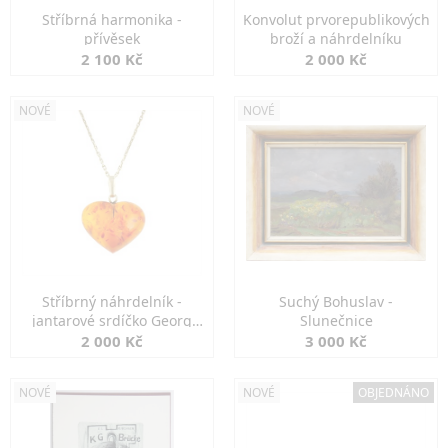
Stříbrná harmonika -
Konvolut prvorepublikových
přívěsek
broží a náhrdelníku
2 100 Kč
2 000 Kč
NOVÉ
NOVÉ
Stříbrný náhrdelník -
Suchý Bohuslav -
jantarové srdíčko Georg
Slunečnice
Kramer
2 000 Kč
3 000 Kč
NOVÉ
NOVÉ
OBJEDNÁNO