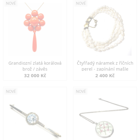
NOVÉ
NOVÉ
Grandiozní zlatá korálová
Čtyřřadý náramek z říčních
brož / závěs
perel - zapínání mašle
32 000 Kč
2 400 Kč
NOVÉ
NOVÉ