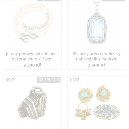
Jemný perlový náhrdelník s
Stříbrný prvorepublikový
dekorativním klíčkem
náhrdelník s modrým
spinelem
2 300 Kč
2 600 Kč
NOVÉ
OBJEDNÁNO
NOVÉ