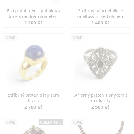
Elegantní prvorepubliková
Stříbrný náhrdelník se
brož s modrým spinelem
smaltovým medailonem
2 200 Kč
2 400 Kč
NOVÉ
NOVÉ
Stříbrný prsten s lapisem
Stříbrný prsten s onyxem a
lazuli
markazity
2 700 Kč
2 500 Kč
NOVÉ
OBJEDNÁNO
NOVÉ