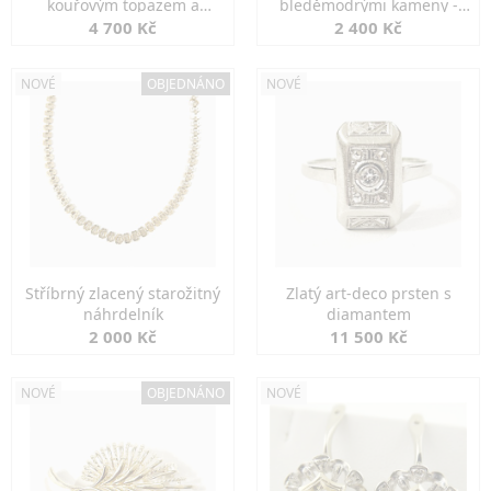
kouřovým topazem a
bleděmodrými kameny -
markazity
jemná elegance
4 700 Kč
2 400 Kč
NOVÉ
OBJEDNÁNO
NOVÉ
Stříbrný zlacený starožitný
Zlatý art-deco prsten s
náhrdelník
diamantem
2 000 Kč
11 500 Kč
NOVÉ
OBJEDNÁNO
NOVÉ