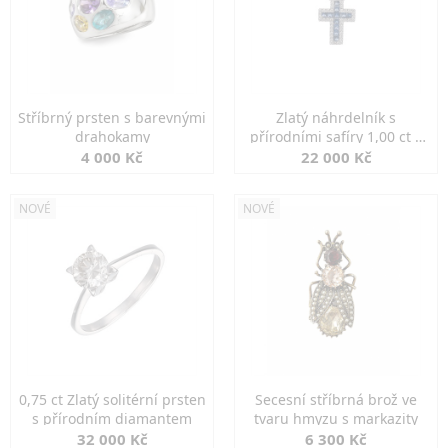
Stříbrný prsten s barevnými
Zlatý náhrdelník s
drahokamy
přírodními safíry 1,00 ct a
diamanty
4 000 Kč
22 000 Kč
NOVÉ
NOVÉ
0,75 ct Zlatý solitérní prsten
Secesní stříbrná brož ve
s přírodním diamantem
tvaru hmyzu s markazity
32 000 Kč
6 300 Kč