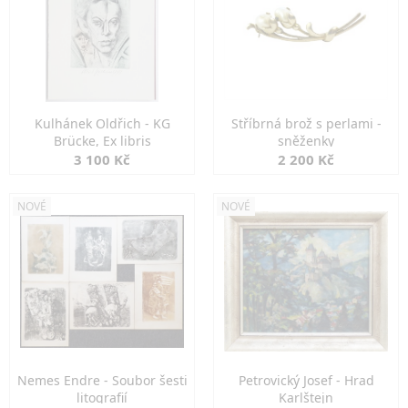
Kulhánek Oldřich - KG
Stříbrná brož s perlami -
Brücke, Ex libris
sněženky
3 100 Kč
2 200 Kč
NOVÉ
NOVÉ
Nemes Endre - Soubor šesti
Petrovický Josef - Hrad
litografií
Karlštejn