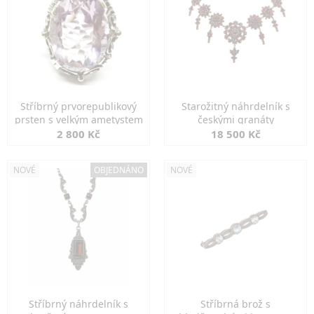
Stříbrný prvorepublikový
Starožitný náhrdelník s
prsten s velkým ametystem
českými granáty
2 800 Kč
18 500 Kč
NOVÉ
OBJEDNÁNO
NOVÉ
Stříbrný náhrdelník s
Stříbrná brož s