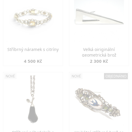
Stříbrný náramek s citríny
Velká oiriginální
geometrická brož
4 500 Kč
2 300 Kč
NOVÉ
NOVÉ
OBJEDNÁNO