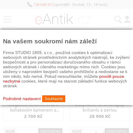
736 646 913
(pondělí - čtvrtek, 13 - 18 hod.)
KATEGORIE
Na vašem soukromí nám záleží
NOVÉ
OBJEDNÁNO
NOVÉ
OBJEDNÁNO
Firma STUDIO 1809, s.r.o., používá cookies k optimalizaci
webových stránek prostřednictvím analytických nástrojů, ke zvýšení
bezpečnosti a pro personalizaci doručovaného obsahu v rámci
webových stránek i cíleného marketingu mimo nich. Cookies jsou
uloženy v naprostém bezpečí vašeho prohlížeče a nedostane se k
nim nikdo, kdo nemá. Pokud nesouhlasíte, můžete
povolit pouze
nezbytné
cookies, které mají na starost základní funkce webových
stránek.
Podrobné nastavení
Souhlasím
Elegantní stříbrná brož s
Zlatý kolier se smaragdy,
koňakovým kamenem a
brilianty a perlou
markazity
2 700 Kč
28 900 Kč
NOVÉ
OBJEDNÁNO
NOVÉ
OBJEDNÁNO