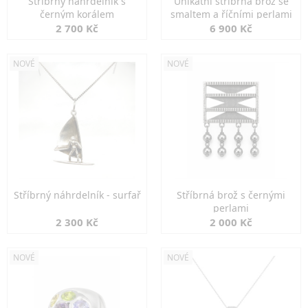
Stříbrný náhrdelník s
Unikátní stříbrná brož se
černým korálem
smaltem a říčními perlami
2 700 Kč
6 900 Kč
NOVÉ
NOVÉ
Stříbrný náhrdelník - surfař
Stříbrná brož s černými
perlami
2 300 Kč
2 000 Kč
NOVÉ
NOVÉ