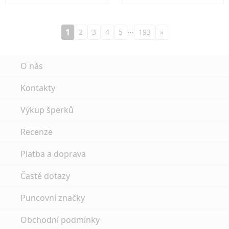
…
1
2
3
4
5
193
»
O nás
Kontakty
Výkup šperků
Recenze
Platba a doprava
Časté dotazy
Puncovní značky
Obchodní podmínky