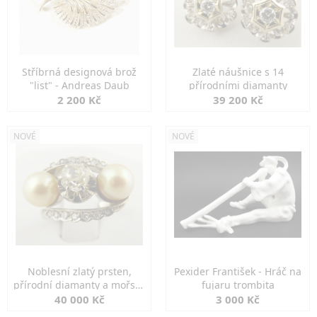
Stříbrná designová brož
Zlaté náušnice s 14
"list" - Andreas Daub
přírodními diamanty
2 200 Kč
39 200 Kč
NOVÉ
NOVÉ
Noblesní zlatý prsten,
Pexider František - Hráč na
přírodní diamanty a mořské
fujaru trombita
perly
40 000 Kč
3 000 Kč