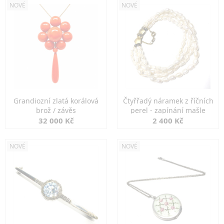
NOVÉ
NOVÉ
Grandiozní zlatá korálová
Čtyřřadý náramek z říčních
brož / závěs
perel - zapínání mašle
32 000 Kč
2 400 Kč
NOVÉ
NOVÉ