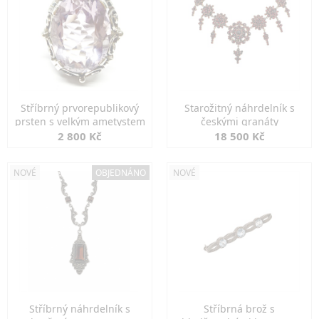
Stříbrný prvorepublikový
Starožitný náhrdelník s
prsten s velkým ametystem
českými granáty
2 800 Kč
18 500 Kč
NOVÉ
OBJEDNÁNO
NOVÉ
Stříbrný náhrdelník s
Stříbrná brož s