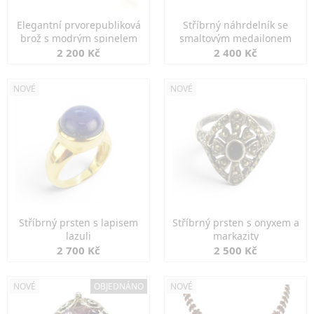
Elegantní prvorepubliková
Stříbrný náhrdelník se
brož s modrým spinelem
smaltovým medailonem
2 200 Kč
2 400 Kč
NOVÉ
NOVÉ
Stříbrný prsten s lapisem
Stříbrný prsten s onyxem a
lazuli
markazity
2 700 Kč
2 500 Kč
NOVÉ
OBJEDNÁNO
NOVÉ