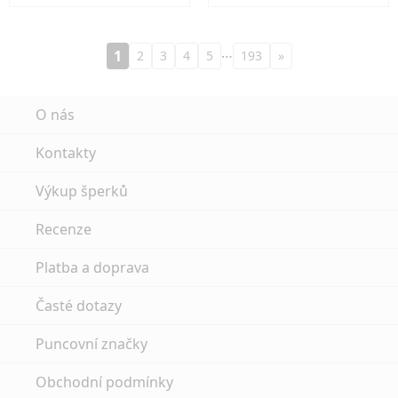
…
1
2
3
4
5
193
»
O nás
Kontakty
Výkup šperků
Recenze
Platba a doprava
Časté dotazy
Puncovní značky
Obchodní podmínky