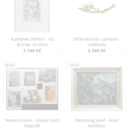
Kulhánek Oldřich - KG
Stříbrná brož s perlami -
Brücke, Ex libris
sněženky
3 100 Kč
2 200 Kč
NOVÉ
NOVÉ
Nemes Endre - Soubor šesti
Petrovický Josef - Hrad
litografií
Karlštejn