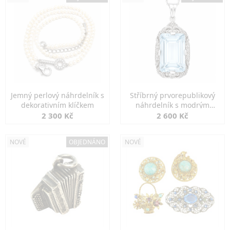
Jemný perlový náhrdelník s
Stříbrný prvorepublikový
dekorativním klíčkem
náhrdelník s modrým
spinelem
2 300 Kč
2 600 Kč
NOVÉ
OBJEDNÁNO
NOVÉ