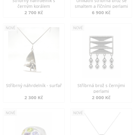
Stříbrný náhrdelník s
Unikátní stříbrná brož se
černým korálem
smaltem a říčními perlami
2 700 Kč
6 900 Kč
NOVÉ
NOVÉ
Stříbrný náhrdelník - surfař
Stříbrná brož s černými
perlami
2 300 Kč
2 000 Kč
NOVÉ
NOVÉ