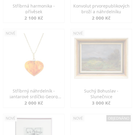
Stříbrná harmonika -
Konvolut prvorepublikových
přívěsek
broží a náhrdelníku
2 100 Kč
2 000 Kč
NOVÉ
NOVÉ
Stříbrný náhrdelník -
Suchý Bohuslav -
jantarové srdíčko Georg
Slunečnice
Kramer
2 000 Kč
3 000 Kč
NOVÉ
NOVÉ
OBJEDNÁNO