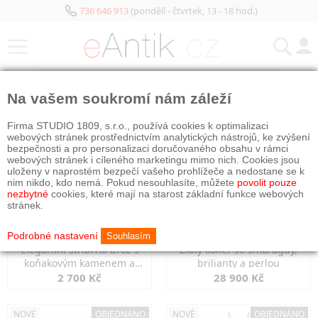
736 646 913
(pondělí - čtvrtek, 13 - 18 hod.)
KATEGORIE
Na vašem soukromí nám záleží
NOVÉ
OBJEDNÁNO
NOVÉ
OBJEDNÁNO
Firma STUDIO 1809, s.r.o., používá cookies k optimalizaci
webových stránek prostřednictvím analytických nástrojů, ke zvýšení
bezpečnosti a pro personalizaci doručovaného obsahu v rámci
webových stránek i cíleného marketingu mimo nich. Cookies jsou
uloženy v naprostém bezpečí vašeho prohlížeče a nedostane se k
nim nikdo, kdo nemá. Pokud nesouhlasíte, můžete
povolit pouze
nezbytné
cookies, které mají na starost základní funkce webových
stránek.
Podrobné nastavení
Souhlasím
Elegantní stříbrná brož s
Zlatý kolier se smaragdy,
koňakovým kamenem a
brilianty a perlou
markazity
2 700 Kč
28 900 Kč
NOVÉ
OBJEDNÁNO
NOVÉ
OBJEDNÁNO