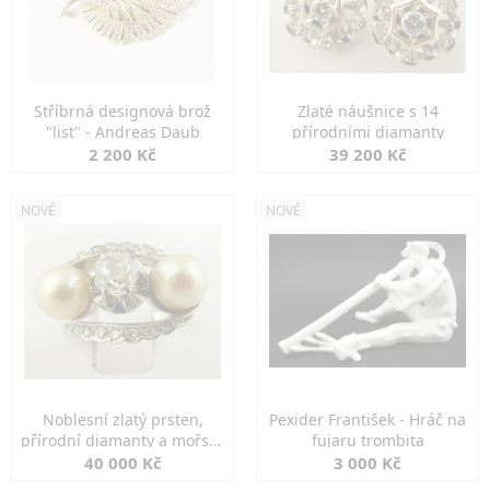
Stříbrná designová brož
Zlaté náušnice s 14
"list" - Andreas Daub
přírodními diamanty
2 200 Kč
39 200 Kč
NOVÉ
NOVÉ
Noblesní zlatý prsten,
Pexider František - Hráč na
přírodní diamanty a mořské
fujaru trombita
perly
40 000 Kč
3 000 Kč