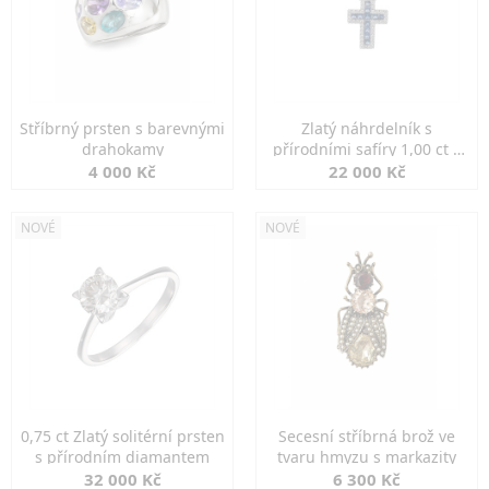
Stříbrný prsten s barevnými
Zlatý náhrdelník s
drahokamy
přírodními safíry 1,00 ct a
diamanty
4 000 Kč
22 000 Kč
NOVÉ
NOVÉ
0,75 ct Zlatý solitérní prsten
Secesní stříbrná brož ve
s přírodním diamantem
tvaru hmyzu s markazity
32 000 Kč
6 300 Kč