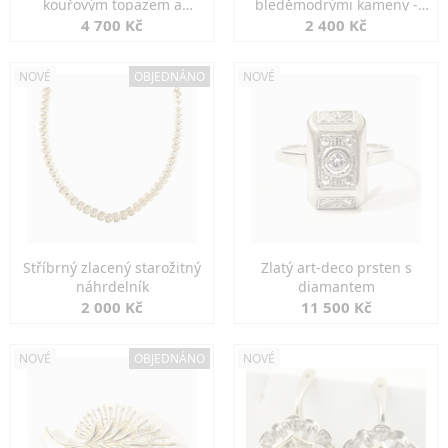
kouřovým topazem a
bleděmodrými kameny -
markazity
jemná elegance
4 700 Kč
2 400 Kč
NOVÉ
OBJEDNÁNO
NOVÉ
Stříbrný zlacený starožitný
Zlatý art-deco prsten s
náhrdelník
diamantem
2 000 Kč
11 500 Kč
NOVÉ
OBJEDNÁNO
NOVÉ