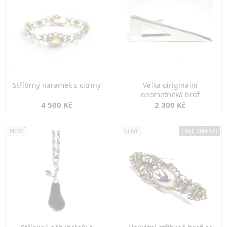
Stříbrný náramek s citríny
Velká oiriginální
geometrická brož
4 500 Kč
2 300 Kč
NOVÉ
NOVÉ
OBJEDNÁNO