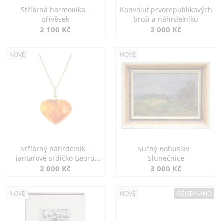
Stříbrná harmonika -
Konvolut prvorepublikových
přívěsek
broží a náhrdelníku
2 100 Kč
2 000 Kč
NOVÉ
NOVÉ
Stříbrný náhrdelník -
Suchý Bohuslav -
jantarové srdíčko Georg
Slunečnice
Kramer
2 000 Kč
3 000 Kč
NOVÉ
NOVÉ
OBJEDNÁNO