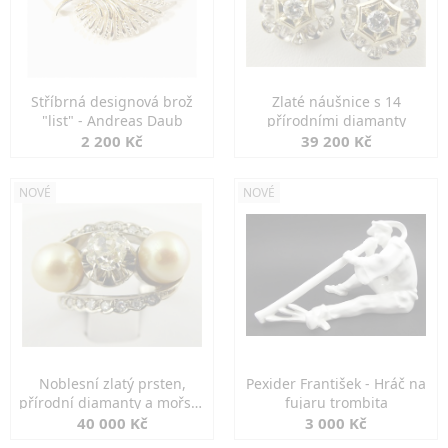
Stříbrná designová brož
Zlaté náušnice s 14
"list" - Andreas Daub
přírodními diamanty
2 200 Kč
39 200 Kč
NOVÉ
NOVÉ
Noblesní zlatý prsten,
Pexider František - Hráč na
přírodní diamanty a mořské
fujaru trombita
perly
40 000 Kč
3 000 Kč