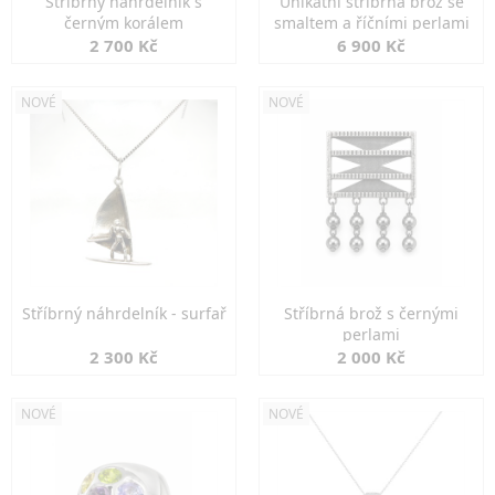
Stříbrný náhrdelník s
Unikátní stříbrná brož se
černým korálem
smaltem a říčními perlami
2 700 Kč
6 900 Kč
NOVÉ
NOVÉ
Stříbrný náhrdelník - surfař
Stříbrná brož s černými
perlami
2 300 Kč
2 000 Kč
NOVÉ
NOVÉ