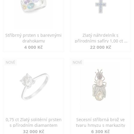
Stříbrný prsten s barevnými
Zlatý náhrdelník s
drahokamy
přírodními safíry 1,00 ct a
diamanty
4 000 Kč
22 000 Kč
NOVÉ
NOVÉ
0,75 ct Zlatý solitérní prsten
Secesní stříbrná brož ve
s přírodním diamantem
tvaru hmyzu s markazity
32 000 Kč
6 300 Kč