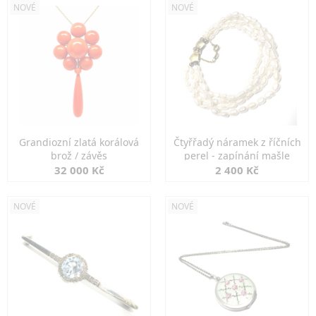
NOVÉ
NOVÉ
Grandiozní zlatá korálová
Čtyřřadý náramek z říčních
brož / závěs
perel - zapínání mašle
32 000 Kč
2 400 Kč
NOVÉ
NOVÉ