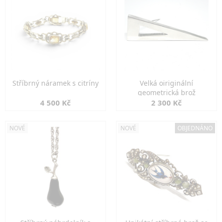
Stříbrný náramek s citríny
Velká oiriginální
geometrická brož
4 500 Kč
2 300 Kč
NOVÉ
NOVÉ
OBJEDNÁNO