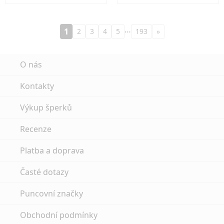
…
1
2
3
4
5
193
»
O nás
Kontakty
Výkup šperků
Recenze
Platba a doprava
Časté dotazy
Puncovní značky
Obchodní podmínky