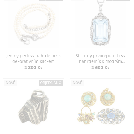
Jemný perlový náhrdelník s
Stříbrný prvorepublikový
dekorativním klíčkem
náhrdelník s modrým
spinelem
2 300 Kč
2 600 Kč
NOVÉ
OBJEDNÁNO
NOVÉ