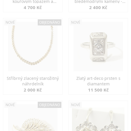
kouřovým topazem a
bleděmodrými kameny -
markazity
jemná elegance
4 700 Kč
2 400 Kč
NOVÉ
OBJEDNÁNO
NOVÉ
Stříbrný zlacený starožitný
Zlatý art-deco prsten s
náhrdelník
diamantem
2 000 Kč
11 500 Kč
NOVÉ
OBJEDNÁNO
NOVÉ