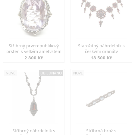
Stříbrný prvorepublikový
Starožitný náhrdelník s
prsten s velkým ametystem
českými granáty
2 800 Kč
18 500 Kč
NOVÉ
OBJEDNÁNO
NOVÉ
Stříbrný náhrdelník s
Stříbrná brož s