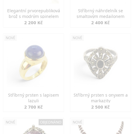
Elegantní prvorepubliková
Stříbrný náhrdelník se
brož s modrým spinelem
smaltovým medailonem
2 200 Kč
2 400 Kč
NOVÉ
NOVÉ
Stříbrný prsten s lapisem
Stříbrný prsten s onyxem a
lazuli
markazity
2 700 Kč
2 500 Kč
NOVÉ
OBJEDNÁNO
NOVÉ