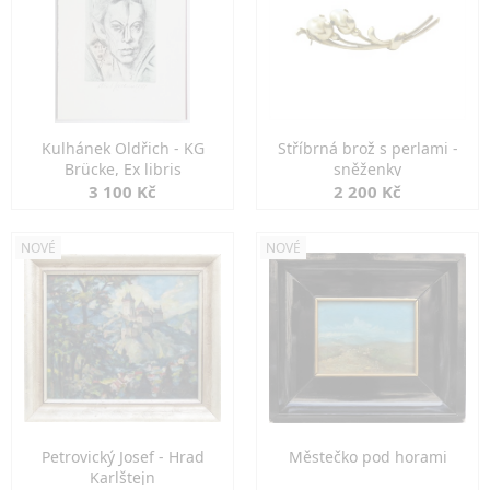
Kulhánek Oldřich - KG
Stříbrná brož s perlami -
Brücke, Ex libris
sněženky
3 100 Kč
2 200 Kč
NOVÉ
NOVÉ
Petrovický Josef - Hrad
Městečko pod horami
Karlštejn