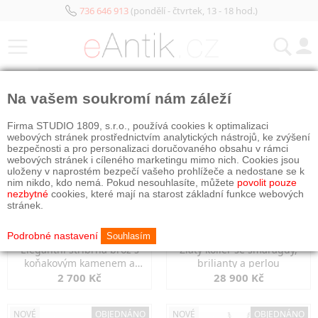
736 646 913
(pondělí - čtvrtek, 13 - 18 hod.)
KATEGORIE
Na vašem soukromí nám záleží
NOVÉ
NOVÉ
OBJEDNÁNO
Firma STUDIO 1809, s.r.o., používá cookies k optimalizaci
webových stránek prostřednictvím analytických nástrojů, ke zvýšení
bezpečnosti a pro personalizaci doručovaného obsahu v rámci
webových stránek i cíleného marketingu mimo nich. Cookies jsou
uloženy v naprostém bezpečí vašeho prohlížeče a nedostane se k
nim nikdo, kdo nemá. Pokud nesouhlasíte, můžete
povolit pouze
nezbytné
cookies, které mají na starost základní funkce webových
stránek.
Podrobné nastavení
Souhlasím
Elegantní stříbrná brož s
Zlatý kolier se smaragdy,
koňakovým kamenem a
brilianty a perlou
markazity
2 700 Kč
28 900 Kč
NOVÉ
OBJEDNÁNO
NOVÉ
OBJEDNÁNO