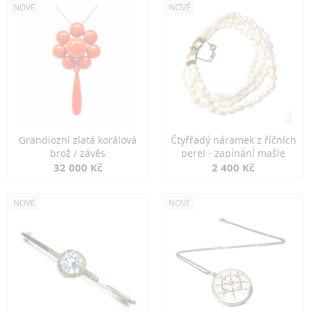
NOVÉ
NOVÉ
Grandiozní zlatá korálová
Čtyřřadý náramek z říčních
brož / závěs
perel - zapínání mašle
32 000 Kč
2 400 Kč
NOVÉ
NOVÉ