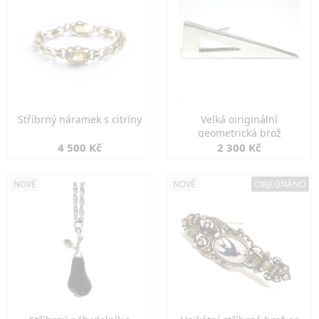
Stříbrný náramek s citríny
Velká oiriginální
geometrická brož
4 500 Kč
2 300 Kč
NOVÉ
NOVÉ
OBJEDNÁNO