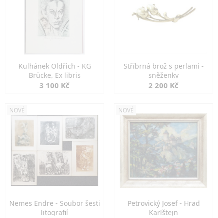
Kulhánek Oldřich - KG
Stříbrná brož s perlami -
Brücke, Ex libris
sněženky
3 100 Kč
2 200 Kč
NOVÉ
NOVÉ
Nemes Endre - Soubor šesti
Petrovický Josef - Hrad
litografií
Karlštejn