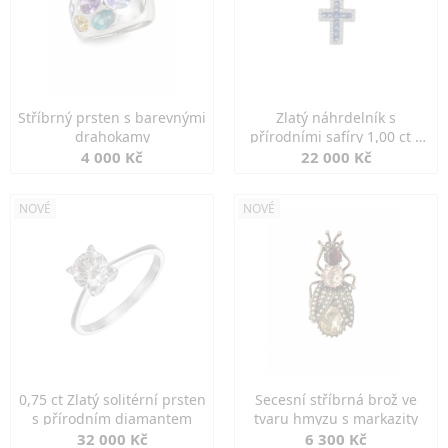
Stříbrný prsten s barevnými
Zlatý náhrdelník s
drahokamy
přírodními safíry 1,00 ct a
diamanty
4 000 Kč
22 000 Kč
NOVÉ
NOVÉ
0,75 ct Zlatý solitérní prsten
Secesní stříbrná brož ve
s přírodním diamantem
tvaru hmyzu s markazity
32 000 Kč
6 300 Kč