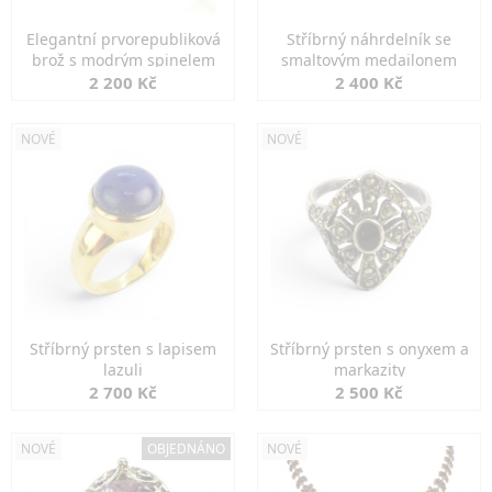
Elegantní prvorepubliková
Stříbrný náhrdelník se
brož s modrým spinelem
smaltovým medailonem
2 200 Kč
2 400 Kč
NOVÉ
NOVÉ
Stříbrný prsten s lapisem
Stříbrný prsten s onyxem a
lazuli
markazity
2 700 Kč
2 500 Kč
NOVÉ
OBJEDNÁNO
NOVÉ