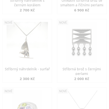
Stříbrný náhrdelník s
Unikátní stříbrná brož se
černým korálem
smaltem a říčními perlami
2 700 Kč
6 900 Kč
NOVÉ
NOVÉ
Stříbrný náhrdelník - surfař
Stříbrná brož s černými
perlami
2 300 Kč
2 000 Kč
NOVÉ
NOVÉ