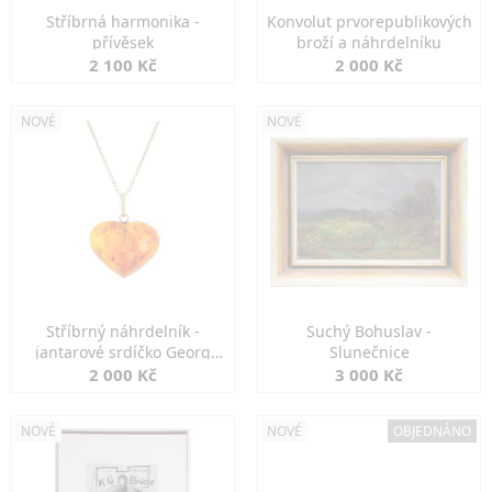
Stříbrná harmonika -
Konvolut prvorepublikových
přívěsek
broží a náhrdelníku
2 100 Kč
2 000 Kč
NOVÉ
NOVÉ
Stříbrný náhrdelník -
Suchý Bohuslav -
jantarové srdíčko Georg
Slunečnice
Kramer
2 000 Kč
3 000 Kč
NOVÉ
NOVÉ
OBJEDNÁNO