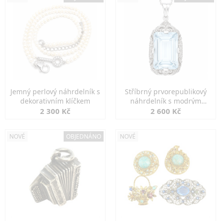
Jemný perlový náhrdelník s
Stříbrný prvorepublikový
dekorativním klíčkem
náhrdelník s modrým
spinelem
2 300 Kč
2 600 Kč
NOVÉ
OBJEDNÁNO
NOVÉ