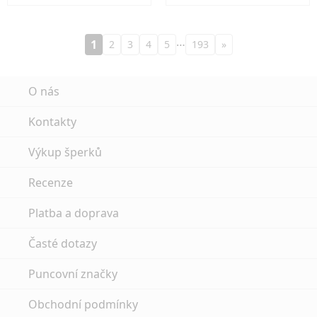
…
1
2
3
4
5
193
»
O nás
Kontakty
Výkup šperků
Recenze
Platba a doprava
Časté dotazy
Puncovní značky
Obchodní podmínky