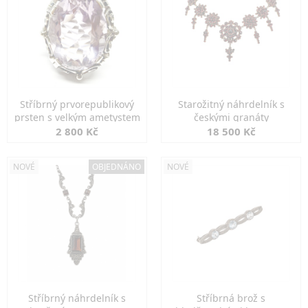
Stříbrný prvorepublikový
Starožitný náhrdelník s
prsten s velkým ametystem
českými granáty
2 800 Kč
18 500 Kč
NOVÉ
OBJEDNÁNO
NOVÉ
Stříbrný náhrdelník s
Stříbrná brož s