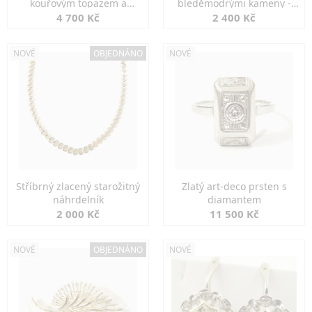
kouřovým topazem a
bleděmodrými kameny -
markazity
jemná elegance
4 700 Kč
2 400 Kč
NOVÉ
OBJEDNÁNO
NOVÉ
Stříbrný zlacený starožitný
Zlatý art-deco prsten s
náhrdelník
diamantem
2 000 Kč
11 500 Kč
NOVÉ
OBJEDNÁNO
NOVÉ