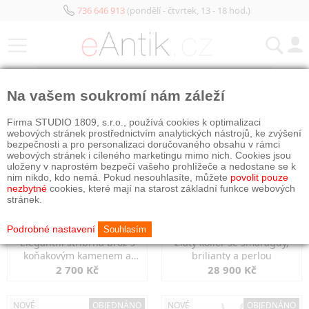
736 646 913
(pondělí - čtvrtek, 13 - 18 hod.)
KATEGORIE
Na vašem soukromí nám záleží
NOVÉ
OBJEDNÁNO
NOVÉ
OBJEDNÁNO
Firma STUDIO 1809, s.r.o., používá cookies k optimalizaci
webových stránek prostřednictvím analytických nástrojů, ke zvýšení
bezpečnosti a pro personalizaci doručovaného obsahu v rámci
webových stránek i cíleného marketingu mimo nich. Cookies jsou
uloženy v naprostém bezpečí vašeho prohlížeče a nedostane se k
nim nikdo, kdo nemá. Pokud nesouhlasíte, můžete
povolit pouze
nezbytné
cookies, které mají na starost základní funkce webových
stránek.
Podrobné nastavení
Souhlasím
Elegantní stříbrná brož s
Zlatý kolier se smaragdy,
koňakovým kamenem a
brilianty a perlou
markazity
2 700 Kč
28 900 Kč
NOVÉ
OBJEDNÁNO
NOVÉ
OBJEDNÁNO