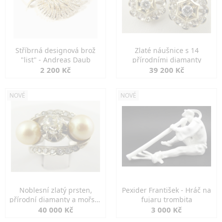
Stříbrná designová brož
Zlaté náušnice s 14
"list" - Andreas Daub
přírodními diamanty
2 200 Kč
39 200 Kč
NOVÉ
NOVÉ
Noblesní zlatý prsten,
Pexider František - Hráč na
přírodní diamanty a mořské
fujaru trombita
perly
40 000 Kč
3 000 Kč