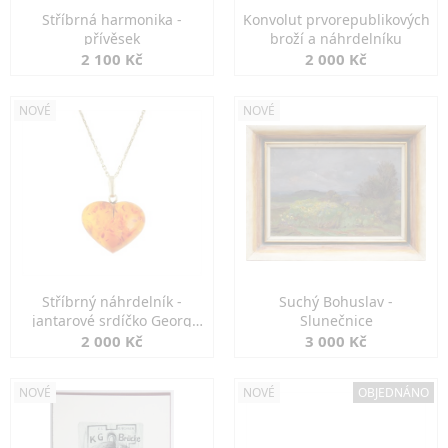
Stříbrná harmonika -
Konvolut prvorepublikových
přívěsek
broží a náhrdelníku
2 100 Kč
2 000 Kč
NOVÉ
NOVÉ
Stříbrný náhrdelník -
Suchý Bohuslav -
jantarové srdíčko Georg
Slunečnice
Kramer
2 000 Kč
3 000 Kč
NOVÉ
NOVÉ
OBJEDNÁNO