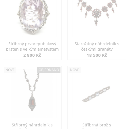
Stříbrný prvorepublikový
Starožitný náhrdelník s
prsten s velkým ametystem
českými granáty
2 800 Kč
18 500 Kč
NOVÉ
OBJEDNÁNO
NOVÉ
Stříbrný náhrdelník s
Stříbrná brož s