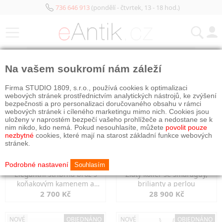
736 646 913
(pondělí - čtvrtek, 13 - 18 hod.)
KATEGORIE
Na vašem soukromí nám záleží
NOVÉ
OBJEDNÁNO
NOVÉ
OBJEDNÁNO
Firma STUDIO 1809, s.r.o., používá cookies k optimalizaci
webových stránek prostřednictvím analytických nástrojů, ke zvýšení
bezpečnosti a pro personalizaci doručovaného obsahu v rámci
webových stránek i cíleného marketingu mimo nich. Cookies jsou
uloženy v naprostém bezpečí vašeho prohlížeče a nedostane se k
nim nikdo, kdo nemá. Pokud nesouhlasíte, můžete
povolit pouze
nezbytné
cookies, které mají na starost základní funkce webových
stránek.
Podrobné nastavení
Souhlasím
Elegantní stříbrná brož s
Zlatý kolier se smaragdy,
koňakovým kamenem a
brilianty a perlou
markazity
2 700 Kč
28 900 Kč
NOVÉ
OBJEDNÁNO
NOVÉ
OBJEDNÁNO