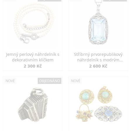
Jemný perlový náhrdelník s
Stříbrný prvorepublikový
dekorativním klíčkem
náhrdelník s modrým
spinelem
2 300 Kč
2 600 Kč
NOVÉ
OBJEDNÁNO
NOVÉ