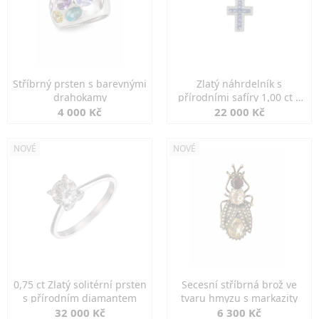
Stříbrný prsten s barevnými
Zlatý náhrdelník s
drahokamy
přírodními safíry 1,00 ct a
diamanty
4 000 Kč
22 000 Kč
NOVÉ
NOVÉ
0,75 ct Zlatý solitérní prsten
Secesní stříbrná brož ve
s přírodním diamantem
tvaru hmyzu s markazity
32 000 Kč
6 300 Kč