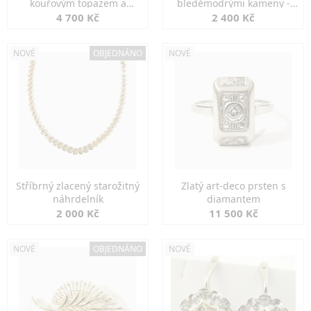
kouřovým topazem a
bleděmodrými kameny -
markazity
jemná elegance
4 700 Kč
2 400 Kč
NOVÉ
OBJEDNÁNO
NOVÉ
Stříbrný zlacený starožitný
Zlatý art-deco prsten s
náhrdelník
diamantem
2 000 Kč
11 500 Kč
NOVÉ
OBJEDNÁNO
NOVÉ