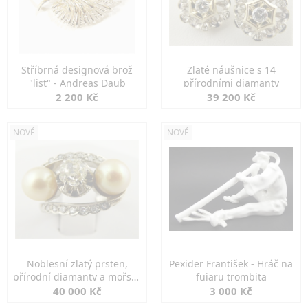
Stříbrná designová brož
Zlaté náušnice s 14
"list" - Andreas Daub
přírodními diamanty
2 200 Kč
39 200 Kč
NOVÉ
NOVÉ
Noblesní zlatý prsten,
Pexider František - Hráč na
přírodní diamanty a mořské
fujaru trombita
perly
40 000 Kč
3 000 Kč