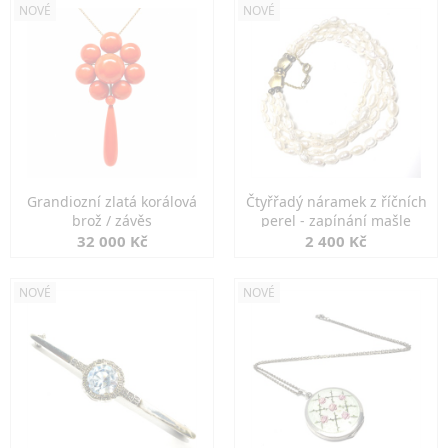
NOVÉ
NOVÉ
Grandiozní zlatá korálová
Čtyřřadý náramek z říčních
brož / závěs
perel - zapínání mašle
32 000 Kč
2 400 Kč
NOVÉ
NOVÉ