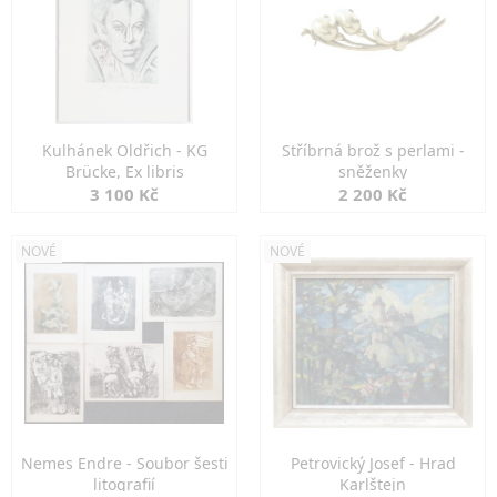
Kulhánek Oldřich - KG
Stříbrná brož s perlami -
Brücke, Ex libris
sněženky
3 100 Kč
2 200 Kč
NOVÉ
NOVÉ
Nemes Endre - Soubor šesti
Petrovický Josef - Hrad
litografií
Karlštejn