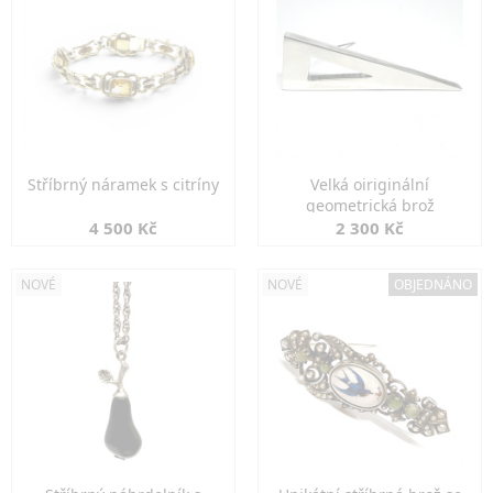
Stříbrný náramek s citríny
Velká oiriginální
geometrická brož
4 500 Kč
2 300 Kč
NOVÉ
NOVÉ
OBJEDNÁNO