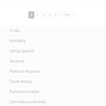
…
1
2
3
4
5
193
»
O nás
Kontakty
Výkup šperků
Recenze
Platba a doprava
Časté dotazy
Puncovní značky
Obchodní podmínky