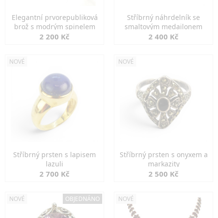
Elegantní prvorepubliková
Stříbrný náhrdelník se
brož s modrým spinelem
smaltovým medailonem
2 200 Kč
2 400 Kč
NOVÉ
NOVÉ
Stříbrný prsten s lapisem
Stříbrný prsten s onyxem a
lazuli
markazity
2 700 Kč
2 500 Kč
NOVÉ
OBJEDNÁNO
NOVÉ