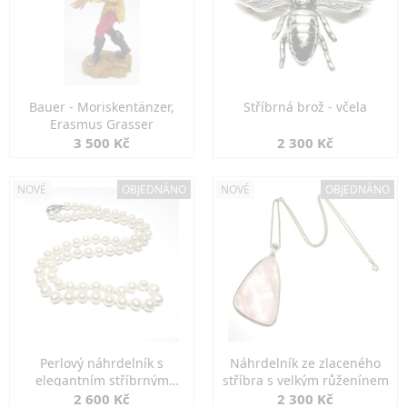
Bauer - Moriskentänzer,
Stříbrná brož - včela
Erasmus Grasser
3 500 Kč
2 300 Kč
NOVÉ
OBJEDNÁNO
NOVÉ
OBJEDNÁNO
Perlový náhrdelník s
Náhrdelník ze zlaceného
elegantním stříbrným
stříbra s velkým růženínem
zapínáním
2 600 Kč
2 300 Kč