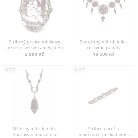
Stříbrný prvorepublikový
Starožitný náhrdelník s
prsten s velkým ametystem
českými granáty
2 800 Kč
18 500 Kč
NOVÉ
NOVÉ
Stříbrný náhrdelník s
Stříbrná brož s
kouřovým topazem a
bleděmodrými kameny -