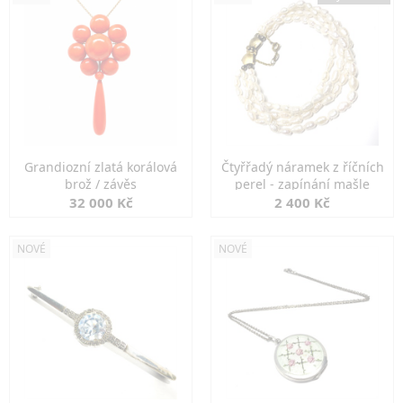
Grandiozní zlatá korálová
Čtyřřadý náramek z říčních
brož / závěs
perel - zapínání mašle
32 000 Kč
2 400 Kč
NOVÉ
NOVÉ