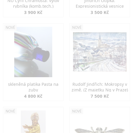
NU Cyril Chramosta: Výlov
Jindřich Otipka:
rybníka (komb.tech.)
Expresionistická vesnice
3 900 Kč
3 500 Kč
NOVÉ
NOVÉ
skleněná platika Pasta na
Rudolf Jindřich: Mokropsy v
zuby
zimě. (Z majetku Ng v Praze)
4 800 Kč
7 500 Kč
NOVÉ
NOVÉ