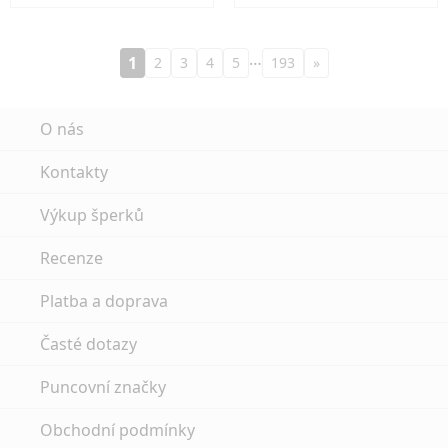
…
1
2
3
4
5
193
»
O nás
Kontakty
Výkup šperků
Recenze
Platba a doprava
Časté dotazy
Puncovní značky
Obchodní podmínky