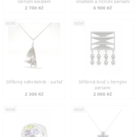
černým korálem
smaltem a říčními perlami
2 700 Kč
6 900 Kč
NOVÉ
NOVÉ
Stříbrný náhrdelník - surfař
Stříbrná brož s černými
perlami
2 300 Kč
2 000 Kč
NOVÉ
NOVÉ