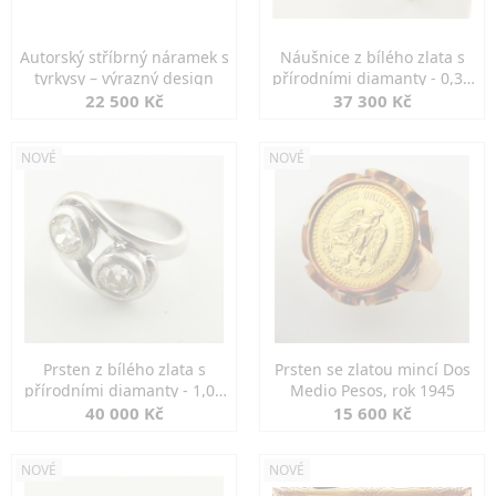
Autorský stříbrný náramek s
Náušnice z bílého zlata s
tyrkysy – výrazný design
přírodními diamanty - 0,30
ct
22 500 Kč
37 300 Kč
NOVÉ
NOVÉ
Prsten z bílého zlata s
Prsten se zlatou mincí Dos
přírodními diamanty - 1,00
Medio Pesos, rok 1945
ct
40 000 Kč
15 600 Kč
NOVÉ
NOVÉ