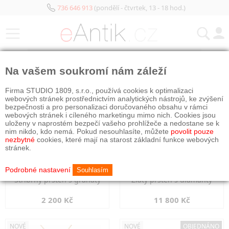
736 646 913
(pondělí - čtvrtek, 13 - 18 hod.)
KATEGORIE
Na vašem soukromí nám záleží
NOVÉ
NOVÉ
Firma STUDIO 1809, s.r.o., používá cookies k optimalizaci
webových stránek prostřednictvím analytických nástrojů, ke zvýšení
bezpečnosti a pro personalizaci doručovaného obsahu v rámci
webových stránek i cíleného marketingu mimo nich. Cookies jsou
uloženy v naprostém bezpečí vašeho prohlížeče a nedostane se k
nim nikdo, kdo nemá. Pokud nesouhlasíte, můžete
povolit pouze
nezbytné
cookies, které mají na starost základní funkce webových
stránek.
Podrobné nastavení
Souhlasím
Stříbrný prsten s granáty
Zlatý prsten s diamanty
2 200 Kč
11 800 Kč
NOVÉ
NOVÉ
OBJEDNÁNO