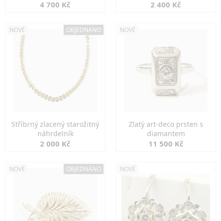
markazity
jemná elegance
4 700 Kč
2 400 Kč
NOVÉ
OBJEDNÁNO
NOVÉ
Stříbrný zlacený starožitný
Zlatý art-deco prsten s
náhrdelník
diamantem
2 000 Kč
11 500 Kč
NOVÉ
OBJEDNÁNO
NOVÉ