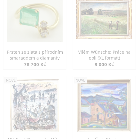
Prsten ze zlata s přírodním
Vilém Wünsche: Práce na
smaragdem a diamanty
poli (XL formát)
78 700 Kč
9 000 Kč
NOVÉ
NOVÉ