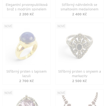
Elegantní prvorepubliková
Stříbrný náhrdelník se
brož s modrým spinelem
smaltovým medailonem
2 200 Kč
2 400 Kč
NOVÉ
NOVÉ
Stříbrný prsten s lapisem
Stříbrný prsten s onyxem a
lazuli
markazity
2 700 Kč
2 500 Kč
NOVÉ
NOVÉ