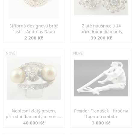
Stříbrná designová brož
Zlaté náušnice s 14
"list" - Andreas Daub
přírodními diamanty
2 200 Kč
39 200 Kč
NOVÉ
NOVÉ
Noblesní zlatý prsten,
Pexider František - Hráč na
přírodní diamanty a mořské
fujaru trombita
perly
40 000 Kč
3 000 Kč