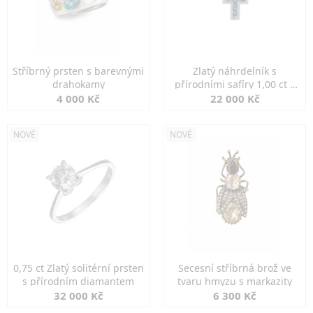
Stříbrný prsten s barevnými
Zlatý náhrdelník s
drahokamy
přírodními safíry 1,00 ct a
diamanty
4 000 Kč
22 000 Kč
NOVÉ
NOVÉ
0,75 ct Zlatý solitérní prsten
Secesní stříbrná brož ve
s přírodním diamantem
tvaru hmyzu s markazity
32 000 Kč
6 300 Kč