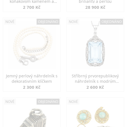
koňakovým kamenem a
brilianty a perlou
markazity
2 700 Kč
28 900 Kč
NOVÉ
OBJEDNÁNO
NOVÉ
OBJEDNÁNO
Jemný perlový náhrdelník s
Stříbrný prvorepublikový
dekorativním klíčkem
náhrdelník s modrým
spinelem
2 300 Kč
2 600 Kč
NOVÉ
OBJEDNÁNO
NOVÉ