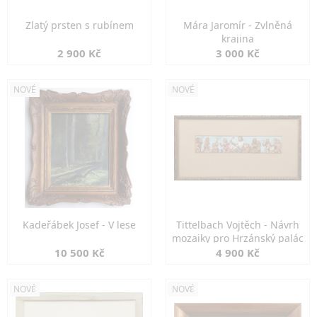
Zlatý prsten s rubínem
Mára Jaromír - Zvlněná
krajina
2 900 Kč
3 000 Kč
NOVÉ
NOVÉ
Kadeřábek Josef - V lese
Tittelbach Vojtěch - Návrh
mozaiky pro Hrzánský palác
10 500 Kč
4 900 Kč
NOVÉ
NOVÉ