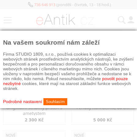
736 646 913
(pondělí - čtvrtek, 13 - 18 hod.)
KATEGORIE
Na vašem soukromí nám záleží
NOVÉ
NOVÉ
Firma STUDIO 1809, s.r.o., používá cookies k optimalizaci
webových stránek prostřednictvím analytických nástrojů, ke zvýšení
bezpečnosti a pro personalizaci doručovaného obsahu v rámci
webových stránek i cíleného marketingu mimo nich. Cookies jsou
uloženy v naprostém bezpečí vašeho prohlížeče a nedostane se k
nim nikdo, kdo nemá. Pokud nesouhlasíte, můžete
povolit pouze
nezbytné
cookies, které mají na starost základní funkce webových
stránek.
Podrobné nastavení
Souhlasím
Originální stříbrný prsten s
Perlový náhrdelník, 80 cm
ametystem
2 300 Kč
5 000 Kč
NOVÉ
NOVÉ