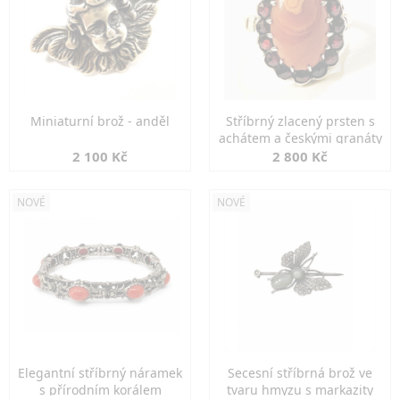
Miniaturní brož - anděl
Stříbrný zlacený prsten s
achátem a českými granáty
2 100 Kč
2 800 Kč
NOVÉ
NOVÉ
Elegantní stříbrný náramek
Secesní stříbrná brož ve
s přírodním korálem
tvaru hmyzu s markazity