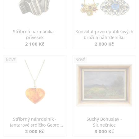
Stříbrná harmonika -
Konvolut prvorepublikových
přívěsek
broží a náhrdelníku
2 100 Kč
2 000 Kč
NOVÉ
NOVÉ
Stříbrný náhrdelník -
Suchý Bohuslav -
jantarové srdíčko Georg
Slunečnice
Kramer
2 000 Kč
3 000 Kč