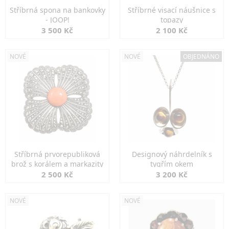
Stříbrná spona na bankovky
Stříbrné visací náušnice s
- JOOP!
topazy
3 500 Kč
2 100 Kč
NOVÉ
NOVÉ
OBJEDNÁNO
Stříbrná prvorepubliková
Designový náhrdelník s
brož s korálem a markazity
tygřím okem
2 500 Kč
3 200 Kč
NOVÉ
NOVÉ