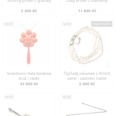
Stříbrný prsten s granáty
Zlatý prsten s diamanty
2 200 Kč
11 800 Kč
NOVÉ
NOVÉ
OBJEDNÁNO
Grandiozní zlatá korálová
Čtyřřadý náramek z říčních
brož / závěs
perel - zapínání mašle
32 000 Kč
2 400 Kč
NOVÉ
NOVÉ