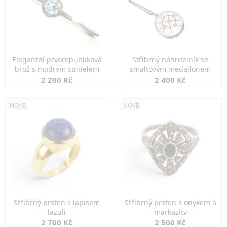
Elegantní prvorepubliková
Stříbrný náhrdelník se
brož s modrým spinelem
smaltovým medailonem
2 200 Kč
2 400 Kč
NOVÉ
NOVÉ
Stříbrný prsten s lapisem
Stříbrný prsten s onyxem a
lazuli
markazity
2 700 Kč
2 500 Kč