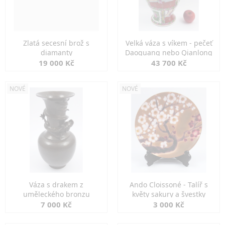
Zlatá secesní brož s
Velká váza s víkem - pečeť
diamanty
Daoguang nebo Qianlong
19 000 Kč
43 700 Kč
NOVÉ
NOVÉ
Váza s drakem z
Ando Cloissoné - Talíř s
uměleckého bronzu
květy sakury a švestky
7 000 Kč
3 000 Kč