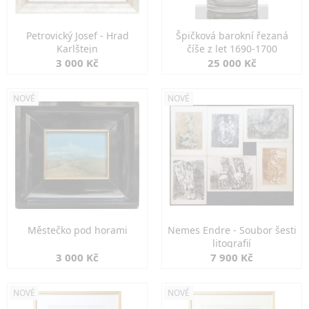
Petrovický Josef - Hrad
Špičková barokní řezaná
Karlštejn
číše z let 1690-1700
3 000 Kč
25 000 Kč
NOVÉ
NOVÉ
Městečko pod horami
Nemes Endre - Soubor šesti
litografií
3 000 Kč
7 900 Kč
NOVÉ
NOVÉ