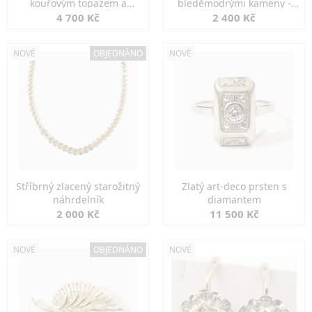
kouřovým topazem a
bleděmodrými kameny -
markazity
jemná elegance
4 700 Kč
2 400 Kč
NOVÉ
OBJEDNÁNO
NOVÉ
Stříbrný zlacený starožitný
Zlatý art-deco prsten s
náhrdelník
diamantem
2 000 Kč
11 500 Kč
NOVÉ
OBJEDNÁNO
NOVÉ