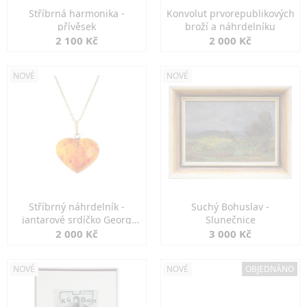
Stříbrná harmonika -
Konvolut prvorepublikových
přívěsek
broží a náhrdelníku
2 100 Kč
2 000 Kč
NOVÉ
NOVÉ
Stříbrný náhrdelník -
Suchý Bohuslav -
jantarové srdíčko Georg
Slunečnice
Kramer
2 000 Kč
3 000 Kč
NOVÉ
NOVÉ
OBJEDNÁNO