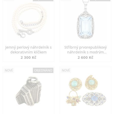
Jemný perlový náhrdelník s
Stříbrný prvorepublikový
dekorativním klíčkem
náhrdelník s modrým
spinelem
2 300 Kč
2 600 Kč
NOVÉ
OBJEDNÁNO
NOVÉ