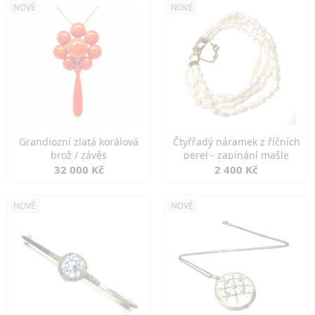
NOVÉ
NOVÉ
Grandiozní zlatá korálová
Čtyřřadý náramek z říčních
brož / závěs
perel - zapínání mašle
32 000 Kč
2 400 Kč
NOVÉ
NOVÉ