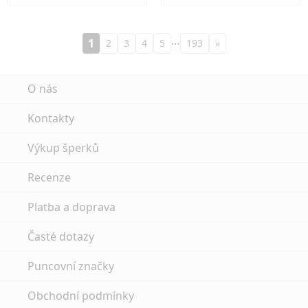
…
1
2
3
4
5
193
»
O nás
Kontakty
Výkup šperků
Recenze
Platba a doprava
Časté dotazy
Puncovní značky
Obchodní podmínky