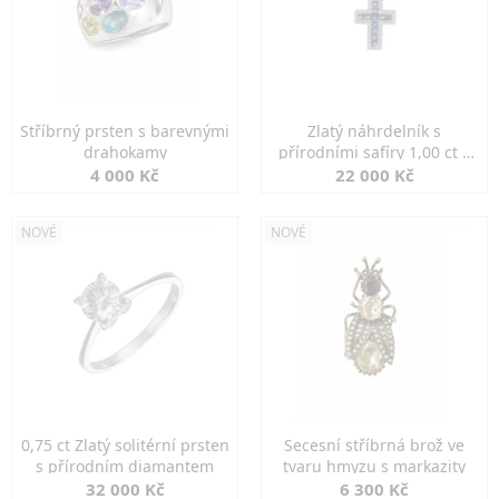
Stříbrný prsten s barevnými
Zlatý náhrdelník s
drahokamy
přírodními safíry 1,00 ct a
diamanty
4 000 Kč
22 000 Kč
NOVÉ
NOVÉ
0,75 ct Zlatý solitérní prsten
Secesní stříbrná brož ve
s přírodním diamantem
tvaru hmyzu s markazity
32 000 Kč
6 300 Kč