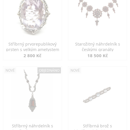
Stříbrný prvorepublikový
Starožitný náhrdelník s
prsten s velkým ametystem
českými granáty
2 800 Kč
18 500 Kč
NOVÉ
OBJEDNÁNO
NOVÉ
Stříbrný náhrdelník s
Stříbrná brož s