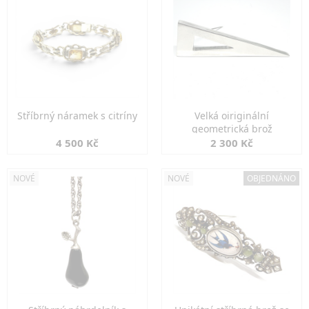
Stříbrný náramek s citríny
Velká oiriginální
geometrická brož
4 500 Kč
2 300 Kč
NOVÉ
NOVÉ
OBJEDNÁNO