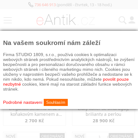
736 646 913
(pondělí - čtvrtek, 13 - 18 hod.)
KATEGORIE
Na vašem soukromí nám záleží
NOVÉ
NOVÉ
Firma STUDIO 1809, s.r.o., používá cookies k optimalizaci
webových stránek prostřednictvím analytických nástrojů, ke zvýšení
bezpečnosti a pro personalizaci doručovaného obsahu v rámci
webových stránek i cíleného marketingu mimo nich. Cookies jsou
uloženy v naprostém bezpečí vašeho prohlížeče a nedostane se k
nim nikdo, kdo nemá. Pokud nesouhlasíte, můžete
povolit pouze
nezbytné
cookies, které mají na starost základní funkce webových
stránek.
Podrobné nastavení
Souhlasím
Elegantní stříbrná brož s
Zlatý kolier se smaragdy,
koňakovým kamenem a
brilianty a perlou
markazity
2 700 Kč
28 900 Kč
NOVÉ
OBJEDNÁNO
NOVÉ
OBJEDNÁNO