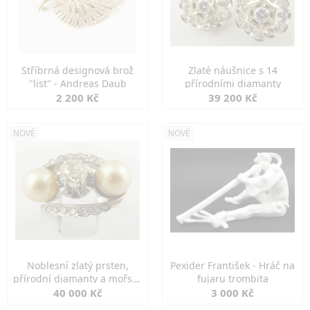
Stříbrná designová brož
Zlaté náušnice s 14
"list" - Andreas Daub
přírodními diamanty
2 200 Kč
39 200 Kč
NOVÉ
NOVÉ
Noblesní zlatý prsten,
Pexider František - Hráč na
přírodní diamanty a mořské
fujaru trombita
perly
40 000 Kč
3 000 Kč