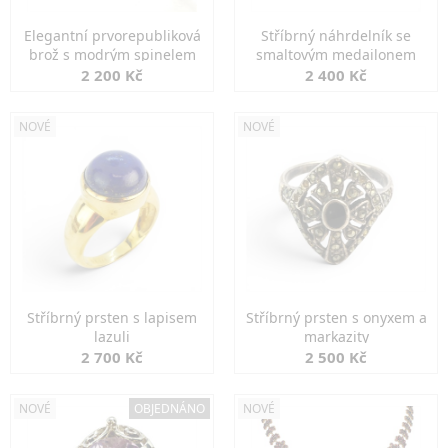
Elegantní prvorepubliková
Stříbrný náhrdelník se
brož s modrým spinelem
smaltovým medailonem
2 200 Kč
2 400 Kč
NOVÉ
NOVÉ
Stříbrný prsten s lapisem
Stříbrný prsten s onyxem a
lazuli
markazity
2 700 Kč
2 500 Kč
NOVÉ
OBJEDNÁNO
NOVÉ