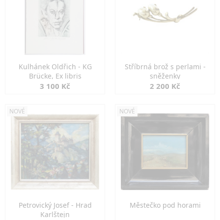
Kulhánek Oldřich - KG
Stříbrná brož s perlami -
Brücke, Ex libris
sněženky
3 100 Kč
2 200 Kč
NOVÉ
NOVÉ
Petrovický Josef - Hrad
Městečko pod horami
Karlštejn