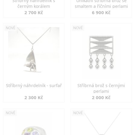
Stříbrný náhrdelník s
Unikátní stříbrná brož se
černým korálem
smaltem a říčními perlami
2 700 Kč
6 900 Kč
NOVÉ
NOVÉ
Stříbrný náhrdelník - surfař
Stříbrná brož s černými
perlami
2 300 Kč
2 000 Kč
NOVÉ
NOVÉ