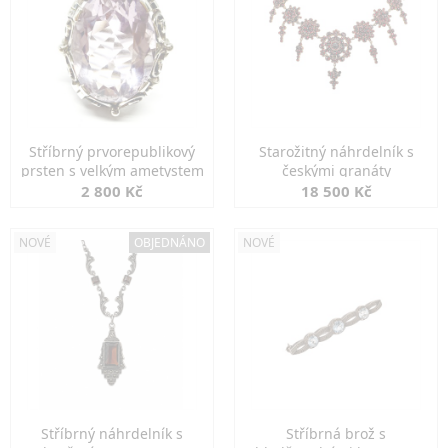
Stříbrný prvorepublikový
Starožitný náhrdelník s
prsten s velkým ametystem
českými granáty
2 800 Kč
18 500 Kč
NOVÉ
OBJEDNÁNO
NOVÉ
Stříbrný náhrdelník s
Stříbrná brož s