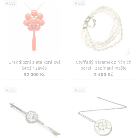
NOVÉ
NOVÉ
Grandiozní zlatá korálová
Čtyřřadý náramek z říčních
brož / závěs
perel - zapínání mašle
32 000 Kč
2 400 Kč
NOVÉ
NOVÉ