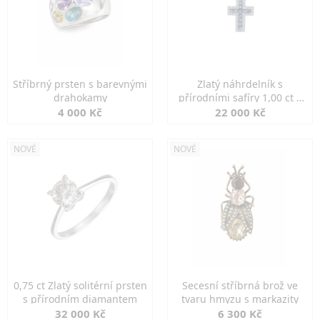
Stříbrný prsten s barevnými
Zlatý náhrdelník s
drahokamy
přírodními safíry 1,00 ct a
diamanty
4 000 Kč
22 000 Kč
NOVÉ
NOVÉ
0,75 ct Zlatý solitérní prsten
Secesní stříbrná brož ve
s přírodním diamantem
tvaru hmyzu s markazity
32 000 Kč
6 300 Kč