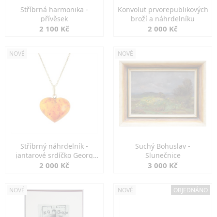
Stříbrná harmonika -
Konvolut prvorepublikových
přívěsek
broží a náhrdelníku
2 100 Kč
2 000 Kč
NOVÉ
NOVÉ
Stříbrný náhrdelník -
Suchý Bohuslav -
jantarové srdíčko Georg
Slunečnice
Kramer
2 000 Kč
3 000 Kč
NOVÉ
NOVÉ
OBJEDNÁNO