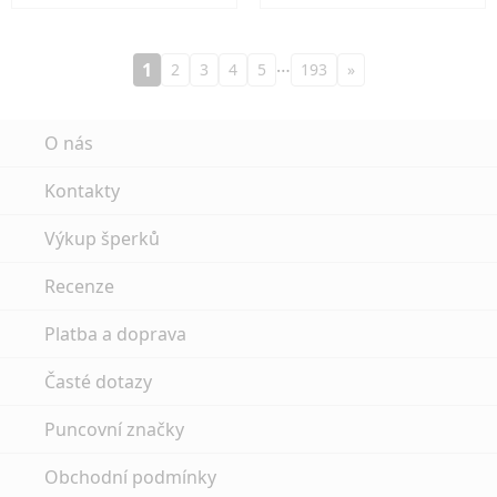
…
1
2
3
4
5
193
»
O nás
Kontakty
Výkup šperků
Recenze
Platba a doprava
Časté dotazy
Puncovní značky
Obchodní podmínky