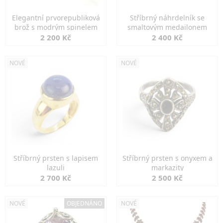
Elegantní prvorepubliková
Stříbrný náhrdelník se
brož s modrým spinelem
smaltovým medailonem
2 200 Kč
2 400 Kč
NOVÉ
NOVÉ
Stříbrný prsten s lapisem
Stříbrný prsten s onyxem a
lazuli
markazity
2 700 Kč
2 500 Kč
NOVÉ
OBJEDNÁNO
NOVÉ