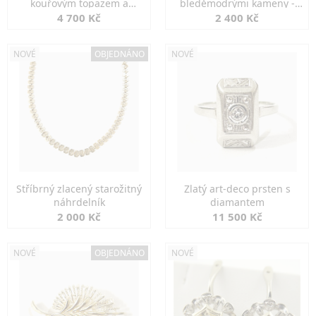
kouřovým topazem a
bleděmodrými kameny -
markazity
jemná elegance
4 700 Kč
2 400 Kč
NOVÉ
OBJEDNÁNO
NOVÉ
Stříbrný zlacený starožitný
Zlatý art-deco prsten s
náhrdelník
diamantem
2 000 Kč
11 500 Kč
NOVÉ
OBJEDNÁNO
NOVÉ