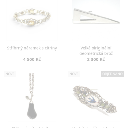
Stříbrný náramek s citríny
Velká oiriginální
geometrická brož
4 500 Kč
2 300 Kč
NOVÉ
NOVÉ
OBJEDNÁNO