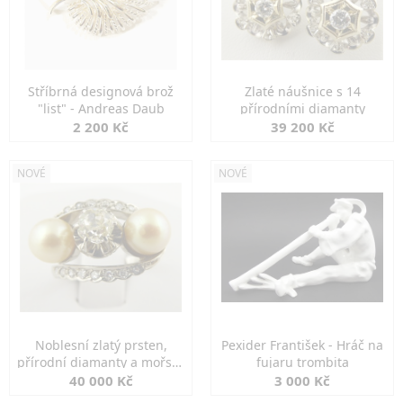
Stříbrná designová brož
Zlaté náušnice s 14
"list" - Andreas Daub
přírodními diamanty
2 200 Kč
39 200 Kč
NOVÉ
NOVÉ
Noblesní zlatý prsten,
Pexider František - Hráč na
přírodní diamanty a mořské
fujaru trombita
perly
40 000 Kč
3 000 Kč