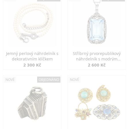
Jemný perlový náhrdelník s
Stříbrný prvorepublikový
dekorativním klíčkem
náhrdelník s modrým
spinelem
2 300 Kč
2 600 Kč
NOVÉ
OBJEDNÁNO
NOVÉ