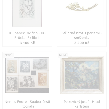
Kulhánek Oldřich - KG
Stříbrná brož s perlami -
Brücke, Ex libris
sněženky
3 100 Kč
2 200 Kč
NOVÉ
NOVÉ
Nemes Endre - Soubor šesti
Petrovický Josef - Hrad
litografií
Karlštejn