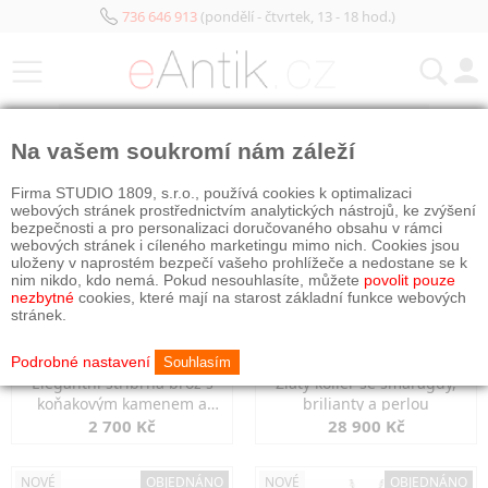
736 646 913
(pondělí - čtvrtek, 13 - 18 hod.)
KATEGORIE
Na vašem soukromí nám záleží
NOVÉ
OBJEDNÁNO
NOVÉ
OBJEDNÁNO
Firma STUDIO 1809, s.r.o., používá cookies k optimalizaci
webových stránek prostřednictvím analytických nástrojů, ke zvýšení
bezpečnosti a pro personalizaci doručovaného obsahu v rámci
webových stránek i cíleného marketingu mimo nich. Cookies jsou
uloženy v naprostém bezpečí vašeho prohlížeče a nedostane se k
nim nikdo, kdo nemá. Pokud nesouhlasíte, můžete
povolit pouze
nezbytné
cookies, které mají na starost základní funkce webových
stránek.
Podrobné nastavení
Souhlasím
Elegantní stříbrná brož s
Zlatý kolier se smaragdy,
koňakovým kamenem a
brilianty a perlou
markazity
2 700 Kč
28 900 Kč
NOVÉ
OBJEDNÁNO
NOVÉ
OBJEDNÁNO