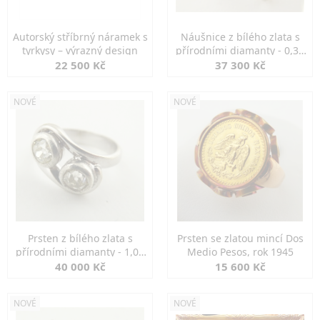
Autorský stříbrný náramek s
Náušnice z bílého zlata s
tyrkysy – výrazný design
přírodními diamanty - 0,30
ct
22 500 Kč
37 300 Kč
NOVÉ
NOVÉ
Prsten z bílého zlata s
Prsten se zlatou mincí Dos
přírodními diamanty - 1,00
Medio Pesos, rok 1945
ct
40 000 Kč
15 600 Kč
NOVÉ
NOVÉ