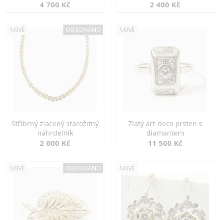
markazity
jemná elegance
4 700 Kč
2 400 Kč
NOVÉ
OBJEDNÁNO
NOVÉ
Stříbrný zlacený starožitný
Zlatý art-deco prsten s
náhrdelník
diamantem
2 000 Kč
11 500 Kč
NOVÉ
OBJEDNÁNO
NOVÉ