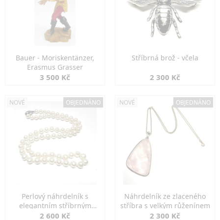
Bauer - Moriskentänzer,
Stříbrná brož - včela
Erasmus Grasser
3 500 Kč
2 300 Kč
NOVÉ
OBJEDNÁNO
NOVÉ
OBJEDNÁNO
Perlový náhrdelník s
Náhrdelník ze zlaceného
elegantním stříbrným
stříbra s velkým růženínem
zapínáním
2 600 Kč
2 300 Kč