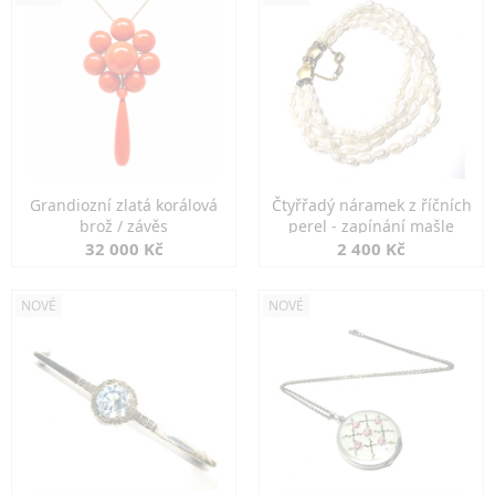
Grandiozní zlatá korálová
Čtyřřadý náramek z říčních
brož / závěs
perel - zapínání mašle
32 000 Kč
2 400 Kč
NOVÉ
NOVÉ