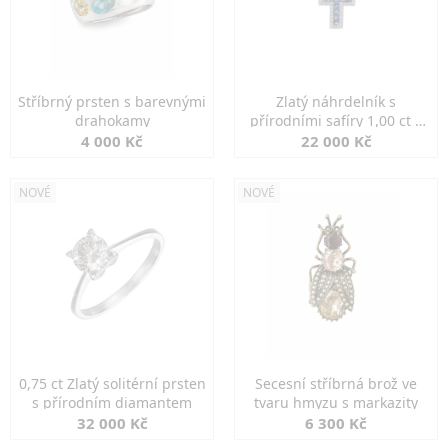
Stříbrný prsten s barevnými
Zlatý náhrdelník s
drahokamy
přírodními safíry 1,00 ct a
diamanty
4 000 Kč
22 000 Kč
NOVÉ
NOVÉ
0,75 ct Zlatý solitérní prsten
Secesní stříbrná brož ve
s přírodním diamantem
tvaru hmyzu s markazity
32 000 Kč
6 300 Kč