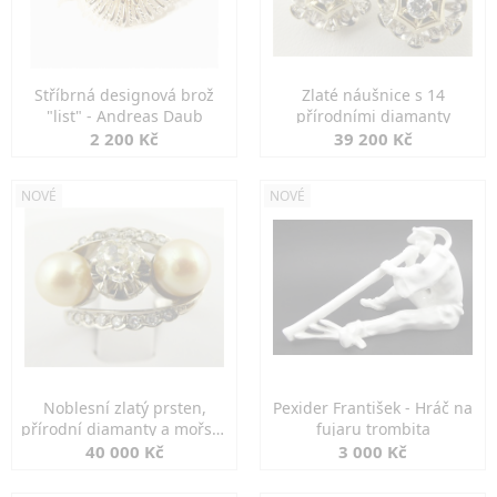
Stříbrná designová brož
Zlaté náušnice s 14
"list" - Andreas Daub
přírodními diamanty
2 200 Kč
39 200 Kč
NOVÉ
NOVÉ
Noblesní zlatý prsten,
Pexider František - Hráč na
přírodní diamanty a mořské
fujaru trombita
perly
40 000 Kč
3 000 Kč