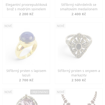
Elegantní prvorepubliková
Stříbrný náhrdelník se
brož s modrým spinelem
smaltovým medailonem
2 200 Kč
2 400 Kč
NOVÉ
NOVÉ
Stříbrný prsten s lapisem
Stříbrný prsten s onyxem a
lazuli
markazity
2 700 Kč
2 500 Kč
NOVÉ
OBJEDNÁNO
NOVÉ