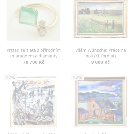
Prsten ze zlata s přírodním
Vilém Wünsche: Práce na
smaragdem a diamanty
poli (XL formát)
78 700 Kč
9 000 Kč
NOVÉ
NOVÉ