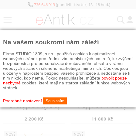
736 646 913
(pondělí - čtvrtek, 13 - 18 hod.)
KATEGORIE
Na vašem soukromí nám záleží
NOVÉ
NOVÉ
Firma STUDIO 1809, s.r.o., používá cookies k optimalizaci
webových stránek prostřednictvím analytických nástrojů, ke zvýšení
bezpečnosti a pro personalizaci doručovaného obsahu v rámci
webových stránek i cíleného marketingu mimo nich. Cookies jsou
uloženy v naprostém bezpečí vašeho prohlížeče a nedostane se k
nim nikdo, kdo nemá. Pokud nesouhlasíte, můžete
povolit pouze
nezbytné
cookies, které mají na starost základní funkce webových
stránek.
Podrobné nastavení
Souhlasím
Stříbrný prsten s granáty
Zlatý prsten s diamanty
2 200 Kč
11 800 Kč
NOVÉ
NOVÉ