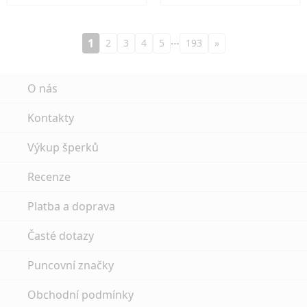
…
1
2
3
4
5
193
»
O nás
Kontakty
Výkup šperků
Recenze
Platba a doprava
Časté dotazy
Puncovní značky
Obchodní podmínky