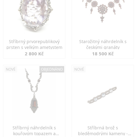
Stříbrný prvorepublikový
Starožitný náhrdelník s
prsten s velkým ametystem
českými granáty
2 800 Kč
18 500 Kč
NOVÉ
OBJEDNÁNO
NOVÉ
Stříbrný náhrdelník s
Stříbrná brož s
kouřovým topazem a
bleděmodrými kameny -