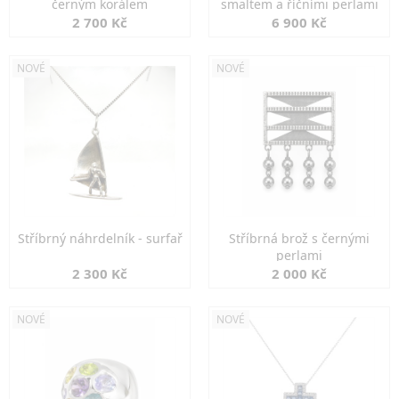
černým korálem
smaltem a říčními perlami
2 700 Kč
6 900 Kč
NOVÉ
NOVÉ
Stříbrný náhrdelník - surfař
Stříbrná brož s černými
perlami
2 300 Kč
2 000 Kč
NOVÉ
NOVÉ