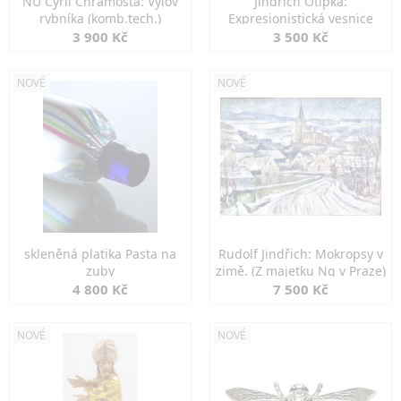
NU Cyril Chramosta: Výlov
Jindřich Otipka:
rybníka (komb.tech.)
Expresionistická vesnice
3 900 Kč
3 500 Kč
NOVÉ
NOVÉ
skleněná platika Pasta na
Rudolf Jindřich: Mokropsy v
zuby
zimě. (Z majetku Ng v Praze)
4 800 Kč
7 500 Kč
NOVÉ
NOVÉ