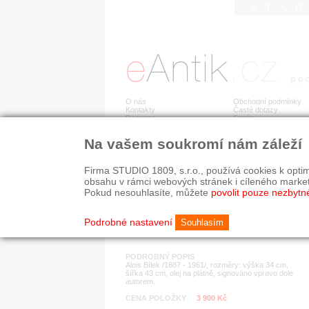
STA
O nás
Obchodní podmínky
Kontakty
Časté dotazy
Recenze
Ceník
Na vašem soukromí nám záleží
Detail položky
č. 183 511
Alo
Firma STUDIO 1809, s.r.o., používá cookies k optim
obsahu v rámci webových stránek i cíleného marke
Pokud nesouhlasíte, můžete
povolit pouze nezbytn
KATEGORIE
HISTORICKÉ OBDOB
obrazy, grafiky, fotografie
1890-1940
Podrobné nastavení
Souhlasím
PODROBNÝ POPIS
Alois Bílek /1887 - 1961/, rozměry: výška 34 cm,
šířka 43 cm, olej na plátně, signováno vpravo dole
autorem.
CENA POLOŽKY
3 900 Kč