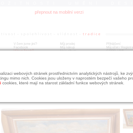
ROŽITNOSTI UMĚNÍ DES
přepnout na mobilní verzi
V čem jsme jiní?
Můj prodej
Přihlášení
Facebook
Můj nákup
Můj účet / Registr
Výkup šperků
Moje album
GDPR
/
AML
is Bílek - Kupky sena
alizaci webových stránek prostřednictvím analytických nástrojů, ke zv
tingu mimo nich. Cookies jsou uloženy v naprostém bezpečí vašeho pr
é
cookies, které mají na starost základní funkce webových stránek.
Í
MÍSTO EXPEDICE
Počet návštěv: 147
poslat příteli
Praha
uložit do alba
dotaz na prodejce