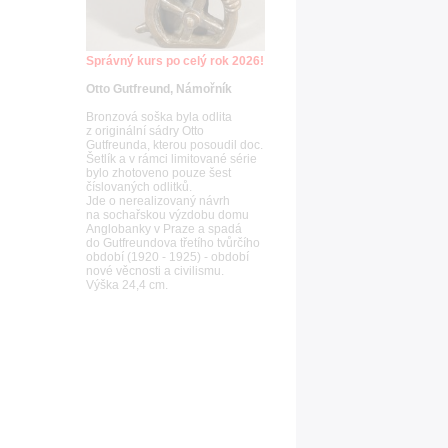
Správný kurs po celý rok 2026!
Otto Gutfreund, Námořník
Bronzová soška byla odlita
z originální sádry Otto
Gutfreunda, kterou posoudil doc.
Šetlík a v rámci limitované série
bylo zhotoveno pouze šest
číslovaných odlitků.
Jde o nerealizovaný návrh
na sochařskou výzdobu domu
Anglobanky v Praze a spadá
do Gutfreundova třetího tvůrčího
období (1920 - 1925) - období
nové věcnosti a civilismu.
Výška 24,4 cm.