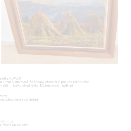
lačítka KUPUJI.
u e-mail s informací, že žádaný předmět je pro Vás rezervován.
v dalším kroku objednávky. Můžete zvolit například:
vatele
enu dohodneme individuálně
09, s.r.o.
é řešení Studio dmm