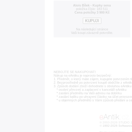
Alois Bílek - Kupky sena
položka číslo: 183 511
Cena položky 3 900 Kč
Na následující stránce
Vaši koupi závazně potvrdíte.
NEBOJTE SE NAKUPOVAT!
Nákup na eAntiku je naprosto bezpečný:
1. Předmět, o který máte zájem, kupujete potvrzením t
2. Bezprostředně po potvrzení koupě obdržíte z eAntik
3. Způsob dodání zboží dohodnete s obsluhou eAntiku 
* osobní převzetí a zaplacení v kanceláři eAntiku
* zaslání předmětu na Vaši adresu na dobírku
* zaslání balíku po uhrazení částky na účet provozo
* u objemných předmětů s Vámi způsob předání a c
© 2003-2026 STUDIO 18
©
1992-2026 Softwarov