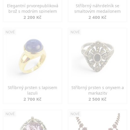
Elegantní prvorepubliková
Stříbrný náhrdelník se
brož s modrým spinelem
smaltovým medailonem
2 200 Kč
2 400 Kč
NOVÉ
NOVÉ
Stříbrný prsten s lapisem
Stříbrný prsten s onyxem a
lazuli
markazity
2 700 Kč
2 500 Kč
NOVÉ
NOVÉ