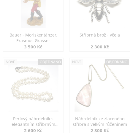
Bauer - Moriskentänzer,
Stříbrná brož - včela
Erasmus Grasser
3 500 Kč
2 300 Kč
NOVÉ
OBJEDNÁNO
NOVÉ
OBJEDNÁNO
Perlový náhrdelník s
Náhrdelník ze zlaceného
elegantním stříbrným
stříbra s velkým růženínem
zapínáním
2 600 Kč
2 300 Kč