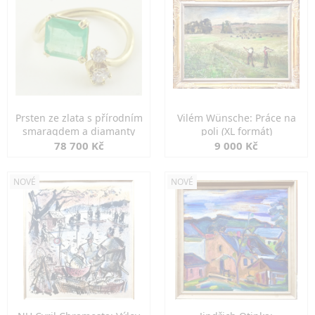
Prsten ze zlata s přírodním
Vilém Wünsche: Práce na
smaragdem a diamanty
poli (XL formát)
78 700 Kč
9 000 Kč
NOVÉ
NOVÉ