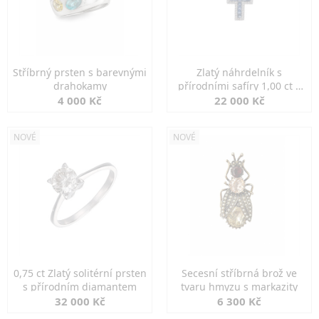
Stříbrný prsten s barevnými
Zlatý náhrdelník s
drahokamy
přírodními safíry 1,00 ct a
diamanty
4 000 Kč
22 000 Kč
NOVÉ
NOVÉ
0,75 ct Zlatý solitérní prsten
Secesní stříbrná brož ve
s přírodním diamantem
tvaru hmyzu s markazity
32 000 Kč
6 300 Kč