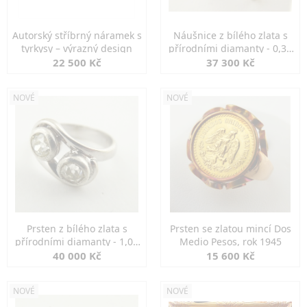
Autorský stříbrný náramek s
Náušnice z bílého zlata s
tyrkysy – výrazný design
přírodními diamanty - 0,30
ct
22 500 Kč
37 300 Kč
NOVÉ
NOVÉ
Prsten z bílého zlata s
Prsten se zlatou mincí Dos
přírodními diamanty - 1,00
Medio Pesos, rok 1945
ct
40 000 Kč
15 600 Kč
NOVÉ
NOVÉ