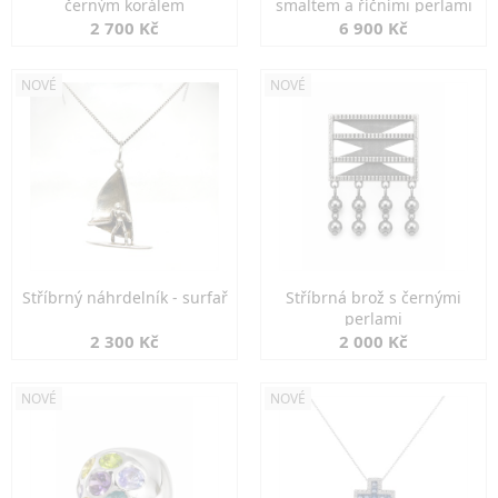
černým korálem
smaltem a říčními perlami
2 700 Kč
6 900 Kč
NOVÉ
NOVÉ
Stříbrný náhrdelník - surfař
Stříbrná brož s černými
perlami
2 300 Kč
2 000 Kč
NOVÉ
NOVÉ