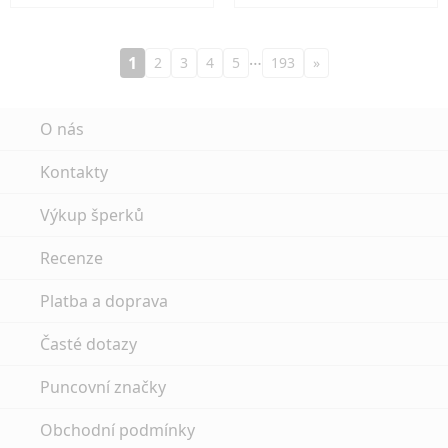
…
1
2
3
4
5
193
»
O nás
Kontakty
Výkup šperků
Recenze
Platba a doprava
Časté dotazy
Puncovní značky
Obchodní podmínky