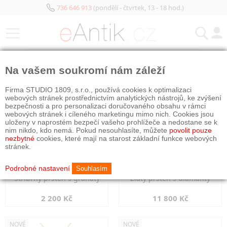
736 646 913
(pondělí - čtvrtek, 13 - 18 hod.)
KATEGORIE
Na vašem soukromí nám záleží
NOVÉ
NOVÉ
Firma STUDIO 1809, s.r.o., používá cookies k optimalizaci
webových stránek prostřednictvím analytických nástrojů, ke zvýšení
bezpečnosti a pro personalizaci doručovaného obsahu v rámci
webových stránek i cíleného marketingu mimo nich. Cookies jsou
uloženy v naprostém bezpečí vašeho prohlížeče a nedostane se k
nim nikdo, kdo nemá. Pokud nesouhlasíte, můžete
povolit pouze
nezbytné
cookies, které mají na starost základní funkce webových
stránek.
Podrobné nastavení
Souhlasím
Stříbrný prsten s granáty
Zlatý prsten s diamanty
2 200 Kč
11 800 Kč
NOVÉ
NOVÉ