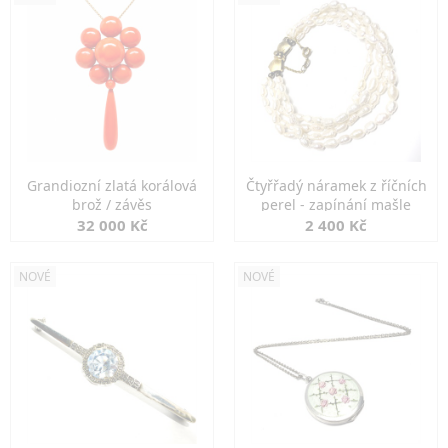
Grandiozní zlatá korálová
Čtyřřadý náramek z říčních
brož / závěs
perel - zapínání mašle
32 000 Kč
2 400 Kč
NOVÉ
NOVÉ