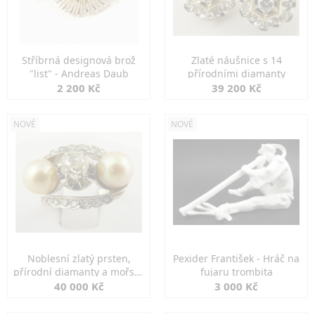
Stříbrná designová brož
Zlaté náušnice s 14
"list" - Andreas Daub
přírodními diamanty
2 200 Kč
39 200 Kč
NOVÉ
NOVÉ
Noblesní zlatý prsten,
Pexider František - Hráč na
přírodní diamanty a mořské
fujaru trombita
perly
40 000 Kč
3 000 Kč