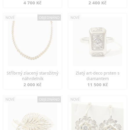
markazity
jemná elegance
4 700 Kč
2 400 Kč
NOVÉ
OBJEDNÁNO
NOVÉ
Stříbrný zlacený starožitný
Zlatý art-deco prsten s
náhrdelník
diamantem
2 000 Kč
11 500 Kč
NOVÉ
OBJEDNÁNO
NOVÉ