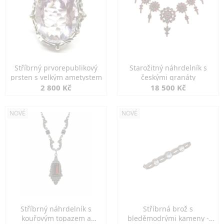
Stříbrný prvorepublikový
Starožitný náhrdelník s
prsten s velkým ametystem
českými granáty
2 800 Kč
18 500 Kč
NOVÉ
NOVÉ
Stříbrný náhrdelník s
Stříbrná brož s
kouřovým topazem a
bleděmodrými kameny -