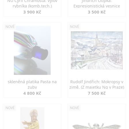
NU Cyril Chramosta: Výlov
Jindřich Otipka:
rybníka (komb.tech.)
Expresionistická vesnice
3 900 Kč
3 500 Kč
NOVÉ
NOVÉ
skleněná platika Pasta na
Rudolf Jindřich: Mokropsy v
zuby
zimě. (Z majetku Ng v Praze)
4 800 Kč
7 500 Kč
NOVÉ
NOVÉ