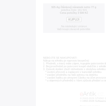
925 Ag článkový náramek netto 77 g
položka číslo: 161 915
Cena položky 3 500 Kč
Na následující stránce
Vaši koupi závazně potvrdíte.
NEBOJTE SE NAKUPOVAT!
Nákup na eAntiku je naprosto bezpečný:
1. Předmět, o který máte zájem, kupujete potvrzením t
2. Bezprostředně po potvrzení koupě obdržíte z eAntik
3. Způsob dodání zboží dohodnete s obsluhou eAntiku 
* osobní převzetí a zaplacení v kanceláři eAntiku
* zaslání předmětu na Vaši adresu na dobírku
* zaslání balíku po uhrazení částky na účet provozo
* u objemných předmětů s Vámi způsob předání a c
© 2003-2026 STUDIO 18
©
1992-2026 Softwarov