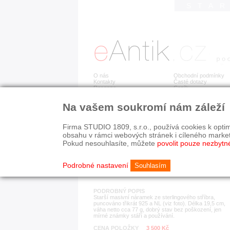
STA
O nás
Obchodní podmínky
Kontakty
Časté dotazy
Recenze
Ceník
Na vašem soukromí nám záleží
Detail položky
č. 161 915
925
Firma STUDIO 1809, s.r.o., používá cookies k optim
obsahu v rámci webových stránek i cíleného marke
Pokud nesouhlasíte, můžete
povolit pouze nezbytn
KATEGORIE
HISTORICKÉ OBDOB
náramky
od r. 1940
Podrobné nastavení
Souhlasím
PODROBNÝ POPIS
Starší masivní náramek ze sterlingového stříbra,
puncováno třikrát 925 a NL (viz foto). Délka 19,5 cm,
váha netto cca 77 g, dobrý stav bez poškození, jen
mírné známky stáří a používání.
CENA POLOŽKY
3 500 Kč