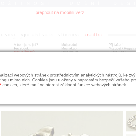
ROŽITNOSTI UMĚNÍ DES
přepnout na mobilní verzi
V čem jsme jiní?
Můj prodej
Přihlášení
Facebook
Můj nákup
Můj účet / Registr
Výkup šperků
Moje album
GDPR
/
AML
 Ag článkový náramek netto 77 g
alizaci webových stránek prostřednictvím analytických nástrojů, ke zv
tingu mimo nich. Cookies jsou uloženy v naprostém bezpečí vašeho pr
é
cookies, které mají na starost základní funkce webových stránek.
Í
MÍSTO EXPEDICE
Počet návštěv: 1131
poslat příteli
Praha
uložit do alba
dotaz na prodejce