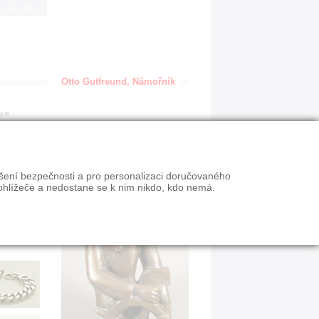
IGN
Otto Gutfreund, Námořník
ace
ýšení bezpečnosti a pro personalizaci doručovaného
ohlížeče a nedostane se k nim nikdo, kdo nemá.