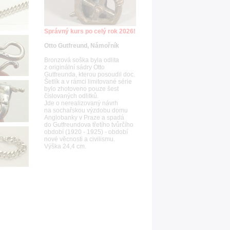
Správný kurs po celý rok 2026!
Otto Gutfreund, Námořník
Bronzová soška byla odlita
z originální sádry Otto
Gutfreunda, kterou posoudil doc.
Šetlík a v rámci limitované série
bylo zhotoveno pouze šest
číslovaných odlitků.
Jde o nerealizovaný návrh
na sochařskou výzdobu domu
Anglobanky v Praze a spadá
do Gutfreundova třetího tvůrčího
období (1920 - 1925) - období
nové věcnosti a civilismu.
Výška 24,4 cm.