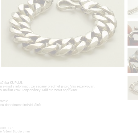
lačítka KUPUJI.
u e-mail s informací, že žádaný předmět je pro Vás rezervován.
v dalším kroku objednávky. Můžete zvolit například:
vatele
enu dohodneme individuálně
09, s.r.o.
é řešení Studio dmm